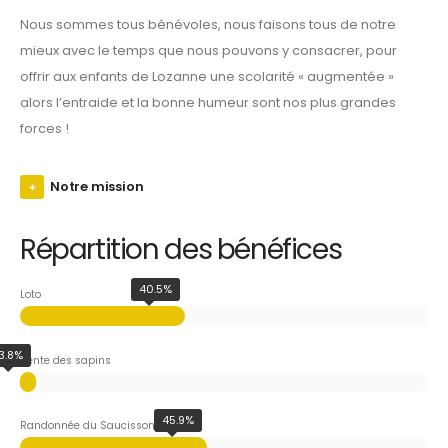
Nous sommes tous bénévoles, nous faisons tous de notre
mieux avec le temps que nous pouvons y consacrer, pour
offrir aux enfants de Lozanne une scolarité « augmentée »
alors l’entraide et la bonne humeur sont nos plus grandes
forces !
Notre mission
Répartition des bénéfices
40.5%
Loto
3.8%
Vente des sapins
45.9%
Randonnée du Saucisson Chaud