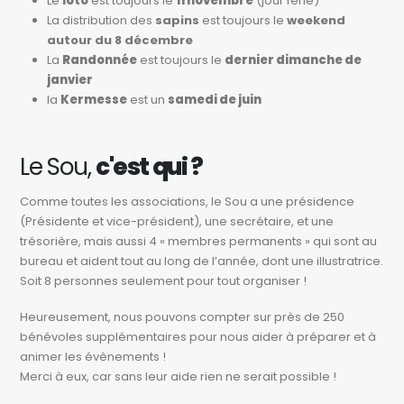
Le
loto
est toujours le
11 novembre
(jour férié)
La distribution des
sapins
est toujours le
weekend
autour du 8 décembre
La
Randonnée
est toujours le
dernier dimanche de
janvier
la
Kermesse
est un
samedi de juin
Le Sou,
c'est qui ?
Comme toutes les associations, le Sou a une présidence
(Présidente et vice-président), une secrétaire, et une
trésorière, mais aussi 4 « membres permanents » qui sont au
bureau et aident tout au long de l’année, dont une illustratrice.
Soit 8 personnes seulement pour tout organiser !
Heureusement, nous pouvons compter sur près de 250
bénévoles supplémentaires pour nous aider à préparer et à
animer les évènements !
Merci à eux, car sans leur aide rien ne serait possible !