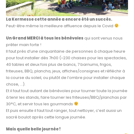
La Kermesse cette année a encore été un succès.
Peut-être même la meilleure affluence depuis le Covid
Un Grand MERCI à tous les bénévoles
qui sont venus nous
prêter main forte !
Il faut près d’une cinquantaine de personnes à chaque heure
pour tout installer dès 7h00 (~230 chaises pour les spectacles,
40 tables et deux fois plus de bancs, 7 barnums, frigos,
friteuses, BBQ, plancha, jeux, affiches/consignes et réfléchir à
la course du soleil, ou plutôt de l’ombre pour installer chaque
chose, …).
Et il faut tout autant de bénévoles pour tourner toute la journée
à tenir les stands, faire tourner les friteuses/BBQ/planchas par
30°C, et servir tous les gourmands
Et puis ensuite il faut tout ranger, tout nettoyer, c’est aussi un
sacré boulot après cette longue journée.
Mais quelle belle journée !