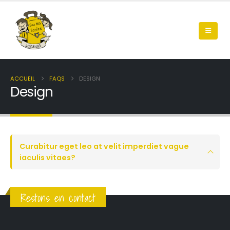
ACCUEIL
FAQS
DESIGN
Design
Curabitur eget leo at velit imperdiet vague
iaculis vitaes?
Restons en contact